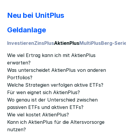
Neu bei UnitPlus
Geldanlage
Investieren
ZinsPlus
AktienPlus
MultiPlus
Berg-Serie
Fe
Wie viel Ertrag kann ich mit AktienPlus 
erwarten?
Was unterscheidet AktienPlus von anderen 
Portfolios?
Welche Strategien verfolgen aktive ETFs?
Für wen eignet sich AktienPlus?
Wo genau ist der Unterschied zwischen 
passiven ETFs und aktiven ETFs?
Wie viel kostet AktienPlus?
Kann ich AktienPlus für die Altersvorsorge 
nutzen?