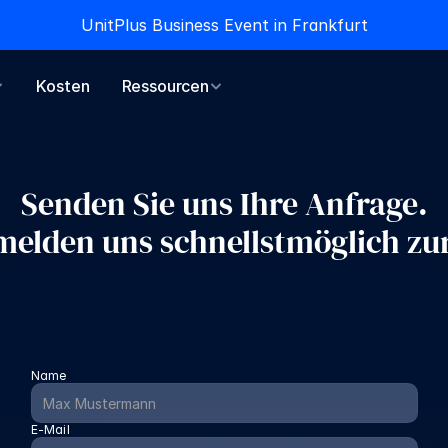
UnitPlus Business Event in Frankfurt
UnitPlus Business Event in Frankfurt
Kosten
Kosten
Ressourcen
Ressourcen
Senden Sie uns Ihre Anfrage.
melden uns schnellstmöglich zu
Name
E-Mail