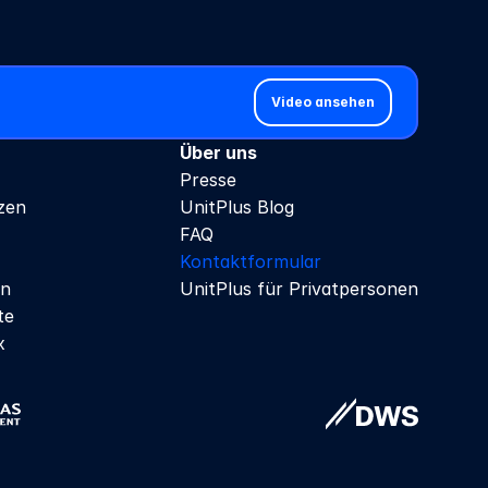
Video ansehen
Über uns
Presse
zen
UnitPlus Blog
FAQ
Kontaktformular
en
UnitPlus für Privatpersonen
te
x