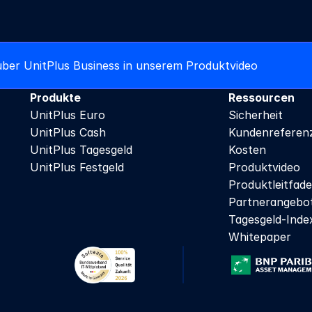
über UnitPlus Business in unserem Produktvideo
Produkte
Ressourcen
UnitPlus Euro
Sicherheit
UnitPlus Cash
Kundenreferen
UnitPlus Tagesgeld
Kosten
UnitPlus Festgeld
Produktvideo
Produktleitfad
Partnerangebo
Tagesgeld-Inde
Whitepaper